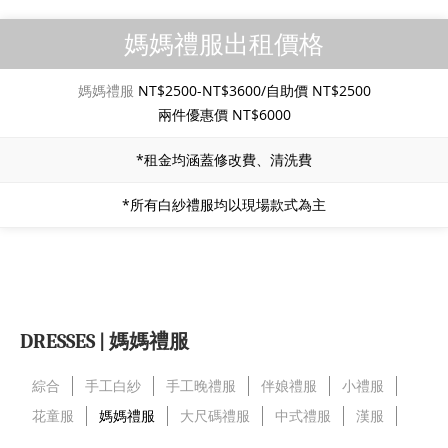
媽媽禮服出租價格
媽媽禮服
NT$2500-NT$3600/自助價 NT$2500
兩件優惠價 NT$6000
*租金均涵蓋修改費、清洗費
*所有白紗禮服均以現場款式為主
DRESSES | 媽媽禮服
綜合
手工白紗
手工晚禮服
伴娘禮服
小禮服
花童服
媽媽禮服
大尺碼禮服
中式禮服
漢服